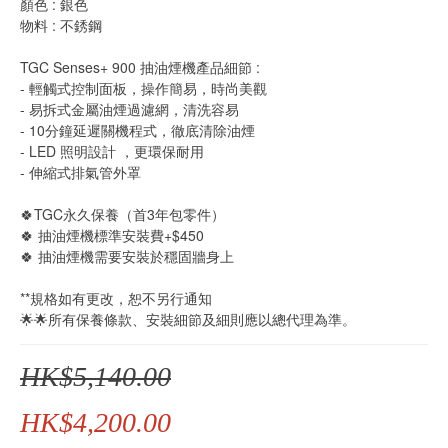
顏色 : 銀色
物料 : 不銹鋼
TGC Senses+ 900 抽油煙機產品細節 :
- 輕觸式控制面板，操作簡易，時尚美觀
- 易拆式金屬油煙過濾網，清洗容易
- 10分鐘延遲關機程式，徹底清除油煙
- LED 照明設計 ，更環保耐用
- 伸縮式排氣管外罩
🍀TGC永久保養（首3年包零件） 
🍀 抽油煙機標準安裝費+$450
🍀 抽油煙機需要安裝於穩固牆身上
**規格如有更改，恕不另行通知
🌟🌟所有保養條款、安裝細節及細則應以總代理為準。
HK$5,140.00
HK$4,200.00