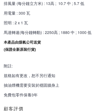
排風量 (每分鐘立方米) : 13高 ; 10.7 中 ; 5.7 低
用電量 : 300 瓦
照明 : 2 x 1 瓦
馬達轉速(每分鐘轉動) :
2250
高 ;
1880 中 ;
1000 低
本產品由煤氣公司送貨
(保證全新原裝行貨)
附註:
規格如有更改，恕不另行通知
抽油煙機需要安裝於穩固牆身上
免費包零件保養3年
顧客評價