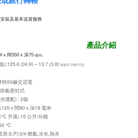
快或銀行轉帳
準安裝及基本送貨服務
產品介紹
 x 闊350 x 深75
(毫米)
125.6 (34.9) – 13.7 (3.8)
兆焦耳/小時(千瓦)
0伏特50赫交流電
動排氣密封式
選配) : 2個
20 x 闊90 x 深18 毫米
°C 升溫) 15 公升/分鐘
0 °C
.S.P):3/4 燃氣,冷水,熱水