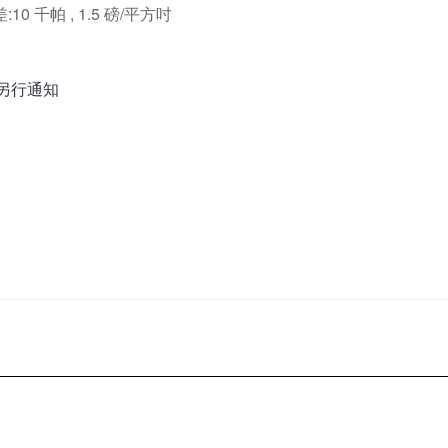
0 千帕 , 1.5 磅/平方吋
另行通知