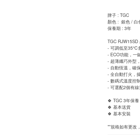
牌子 : TGC
顏色 :  銀色 / 白
保養期 : 3年
TGC RJW15S
- 可調低至35
- ECO功能，
- 超薄纖巧外型
- 自動恆溫，確
- 全自動打火，
- 數碼式溫度控制
- 可選配2個有
🍀 TGC 3年保養
🍀 基本送貨
🍀 基本安裝
**規格如有更改