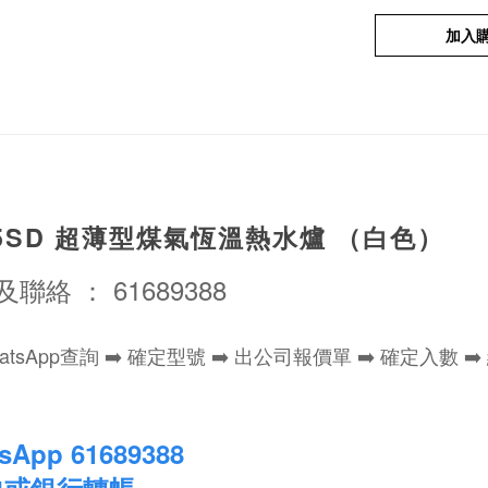
加入
W15SD 超薄型煤氣恆溫熱水爐 （白色）
及聯絡 ： 61689388
atsApp查詢 ➡️ 確定型號 ➡️ 出公司報價單 ➡️ 確定
App 61689388