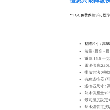
優惠只限轉數
**TGC免費保養3年, 標
整體尺寸 : 高584
氣量 (最高 - 最低):
重量:15.5 千克
電源供應:22
排氣方法 :機
有線遙控器 (可供
遙控器尺寸 : 高1
熱水供應量:(25
最高溫度設定:6
熱水爐管道接駁(B