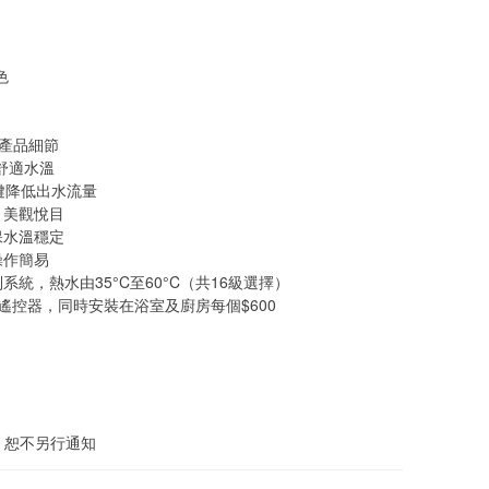
色
D 產品細節
℃舒適水溫
一鍵降低出水流量
，美觀悅目
保水溫穩定
操作簡易
系統，熱水由35°C至60°C（共16級選擇）
線遙控器，同時安裝在浴室及廚房每個$600
 
，恕不另行通知