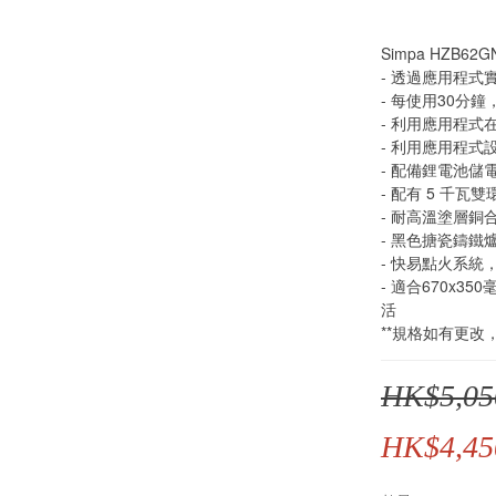
Simpa HZB62
- 透過應用程式
- 每使用30分
- 利用應用程
- 利用應用程
- 配備鋰電池儲
- 配有 5 千瓦
- 耐高溫塗層
- 黑色搪瓷鑄鐵
- 快易點火系統
- 適合670x3
活
**規格如有更改
HK$5,05
HK$4,45