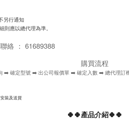
恕不另行通知
及細則應以總代理為準。
聯絡 ： 61689388
購買流程
查詢 ➡️ 確定型號 ➡️ 出公司報價單 ➡️ 確定入數 ➡️
準安裝及送貨
🍀🍀產品介紹🍀🍀