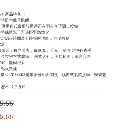
GN1 產品特色 ：
實時監察爐具狀態
鐘，應用程式會提醒用戶正在開火直至關上按鈕
式在特殊情況下可遙距緊急熄火
式設定熄火時間及分段提醒功能，方便煮食
電器
雙環爐頭，獨立芯火，最低 0.5 千瓦， 煮食更得心應手
銅合金製密封式爐頭， 槽式火孔，美觀耐用，清理容易
爐架，堅固穩妥
，點火快捷
50毫米和 703x403毫米兩種枱面開孔，橫向式氣體接頭，安裝靈
，恕不另行通知
0.00
0.00