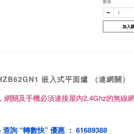
數量
加入
 HZB62GN1 嵌入式平面爐 （連網關）
爐時，網關及手機必須連接屋內2.4Ghz的無
 查詢 “轉數快” 優惠 ： 61689388