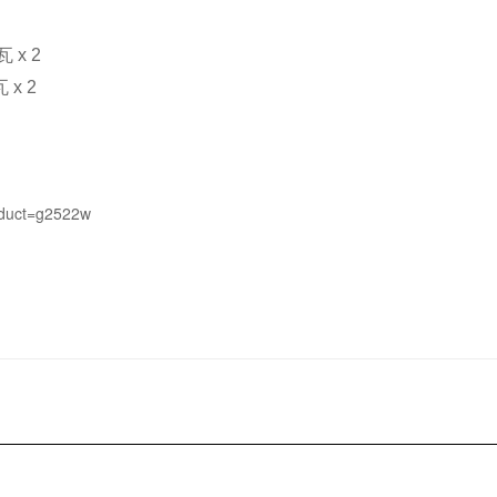
瓦 x 2
 x 2
roduct=g2522w