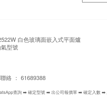
 G2522W 白色玻璃面嵌入式平面爐
油氣型號
聯絡 ： 61689388
atsApp查詢 ➡️ 確定型號 ➡️ 出公司報價單 ➡️ 確定