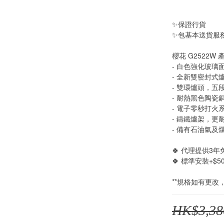
✨保證行貨
✨包基本送貨服
櫻花 G2522W 
- 白色強化玻璃
- 全新雙密封
- 雙環爐頭，五
- 耐熱黑色陶瓷
- 電子零秒打火
- 鑄鐵爐架，更
- 備有石油氣及
🍀 代理提供3年
🍀 標準安裝+$5
**規格如有更改
HK$3,38