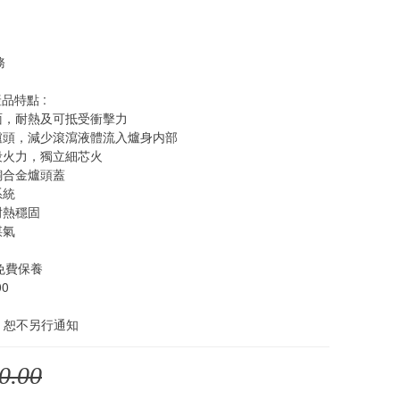
務
產品特點 :
面，耐熱及可抵受衝擊力
式爐頭，減少滾瀉液體流入爐身内部
段火力，獨立細芯火
銅合金爐頭蓋
系統
耐熱穩固
煤氣
免費保養 
00
，恕不另行通知
0.00