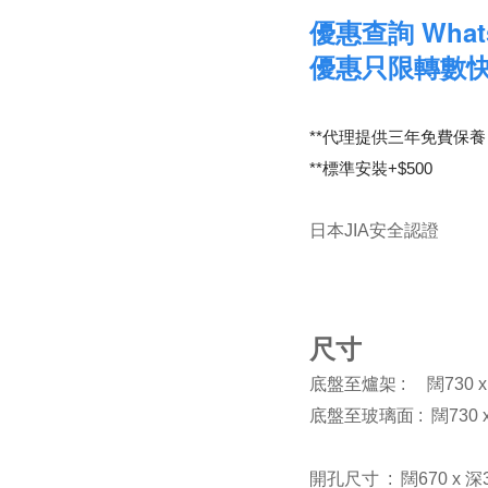
優惠查詢 Whats
優惠只限轉數
**代理提供三年免費保養
**標準安裝+$500
日本JIA安全認證
尺寸
底盤至爐架 : 闊
730 
底盤至玻璃面 : 闊
730
開孔尺寸 : 闊
670 x 