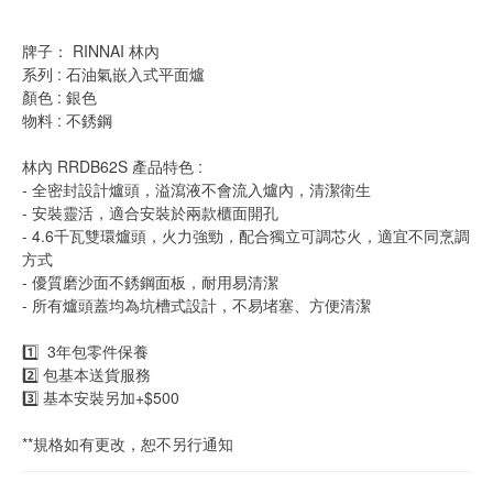
牌子： RINNAI 林內
系列 : 石油氣嵌入式平面爐
顏色 : 銀色
物料 : 不銹鋼
林內 RRDB62S 產品特色 : 
- 全密封設計爐頭，溢瀉液不會流入爐內，清潔衛生
- 安裝靈活，適合安裝於兩款櫃面開孔
- 4.6千瓦雙環爐頭，火力強勁，配合獨立可調芯火，適宜不同烹調
方式
- 優質磨沙面不銹鋼面板，耐用易清潔
- 所有爐頭蓋均為坑槽式設計，不易堵塞、方便清潔
1️⃣  3年包零件保養
2️⃣ 包基本送貨服務
3️⃣ 基本安裝另加+$500
**規格如有更改，恕不另行通知