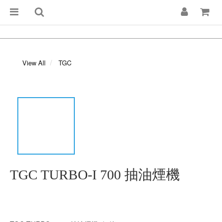
View All
TGC
TGC TURBO-I 700 抽油煙機