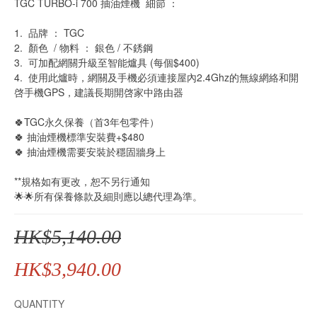
TGC TURBO-i 700 抽油煙機  細節 ：
1.  品牌 ： TGC
2.  顏色  / 物料 ： 銀色 / 不銹鋼
3.  可加配網關升級至智能爐具 (每個$400)
4.  使用此爐時，網關及手機必須連接屋內2.4Ghz的無線網絡和開
啓手機GPS，建議長期開啓家中路由器
🍀TGC永久保養（首3年包零件） 
🍀 抽油煙機標準安裝費+$480
🍀 抽油煙機需要安裝於穩固牆身上
**規格如有更改，恕不另行通知
🌟🌟所有保養條款及細則應以總代理為準。
HK$5,140.00
HK$3,940.00
QUANTITY