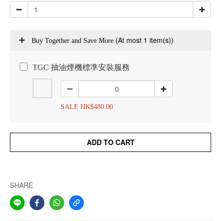
(At most 1 item(s))
Buy Together and Save More
TGC 抽油煙機標準安裝服務
SALE HK$480.00
ADD TO CART
SHARE