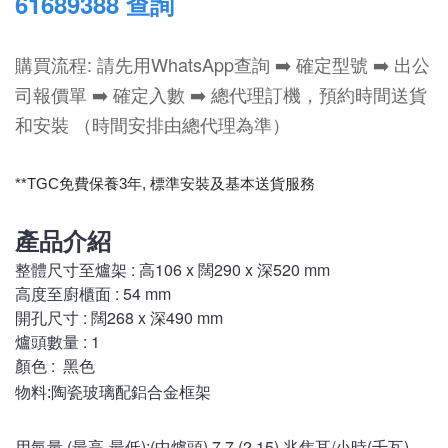
61689388 查詢
購買流程: 請先用WhatsApp查詢 ➡️ 確定型號 ➡️ 出公
司報價單 ➡️ 確定入數 ➡️ 總代理訂機，預約時間送貨
和安裝 （時間安排由總代理為準）
**TGC免費保養3年, 標
準安裝及基本送貨服務
產品介紹
整體尺寸至爐架 : 高106 x 闊290 x 深520 mm
高度至廚櫃面 : 54 mm
開孔尺寸 : 闊268 x 深490 mm
爐頭數量 : 1
顏色 : 黑色
物料:陶瓷玻璃配鋁合金框
架
用氣量 (最高-最低):(中爐頭) 7.7 (2.15) 兆焦耳/小時(千瓦)