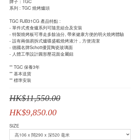
牌子：TGC
系列 : TGC 燒烤爐頭
TGC RJB31CG 產品特點 :
- 單件式煮食爐系列可隨意組合及安裝
- 特製燒烤板可導走多餘油分, 帶來健康方便的明火燒烤體驗
- 設有兩個易拆式爐碟盛載燒烤液汁，方便清潔
- 德國名牌Schott優質陶瓷玻璃面
- 人體工學設計圓形壓花面金屬鈕
** TGC 保養3年
** 基本送貨
** 標準安裝
HK$11,550.00
HK$9,850.00
SIZE