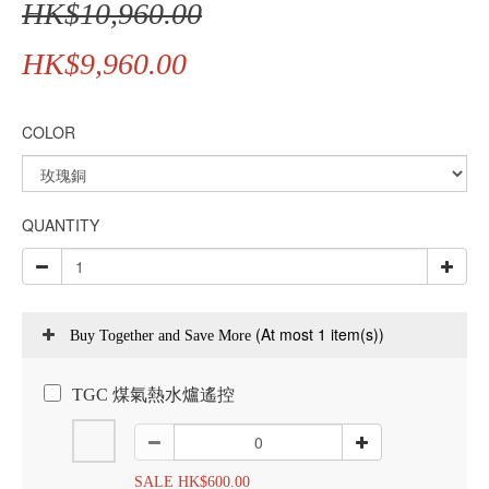
HK$10,960.00
HK$9,960.00
COLOR
QUANTITY
(At most 1 item(s))
Buy Together and Save More
TGC 煤氣熱水爐遙控
SALE HK$600.00