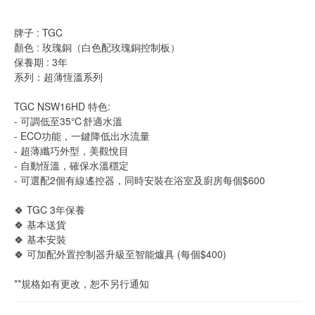
牌子 : TGC
顏色 : 玫瑰銅（白色配玫瑰銅控制板）
保養期 : 3年
系列：超薄恆溫系列
TGC NSW16HD 特色:
- 可調低至35℃舒適水溫
- ECO功能，一鍵降低出水流量
- 超薄纖巧外型，美觀悅目
- 自動恆溫，確保水溫穩定
- 可選配2個有線遙控器，同時安裝在浴室及廚房每個$600
🍀 TGC 3年保養 
🍀 基本送貨
🍀 基本安裝
🍀 可加配外置控制器升級至智能爐具 (每個$400)
**規格如有更改，恕不另行通知