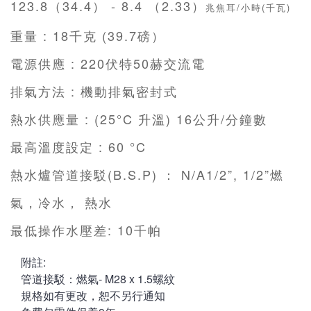
123.8（34.4） - 8.4 （2.33）
兆焦耳/小時(千瓦)
重量 : 18
千克 (39.7磅）
電源供應 :
220伏特50赫交流電
排氣方法 :
機動排氣密封式
熱水供應量 : (25°C 升溫) 16公升/分鐘數
最高溫度設定 : 60 °C
熱水爐管道接駁(B.S.P) ： N/A1/2”, 1/2”燃
氣，冷水， 熱水
最低操作水壓差: 10千帕
附註:
管道接駁：燃氣- M28 x 1.5螺紋
規格如有更改，恕不另行通知