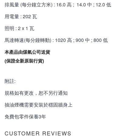
排風量 (每分鐘立方米) : 16.0 高 ; 14.0 中 ; 12.0 低
用電量 : 202 瓦
照明 : 2 x 1 瓦
馬達轉速(每分鐘轉動) : 1020
高 ; 900
中 ; 800
低
本產品由煤氣公司送貨
(保證全新原裝行貨)
附註:
規格如有更改，恕不另行通知
抽油煙機需要安裝於穩固牆身上
免費包零件保養3年
CUSTOMER REVIEWS