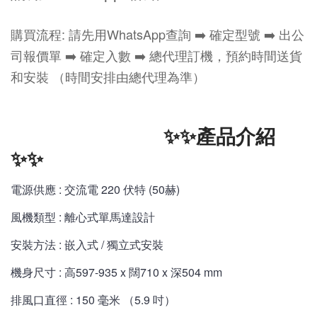
購買流程: 請先用WhatsApp查詢 ➡️ 確定型號 ➡️ 出公
司報價單 ➡️ 確定入數 ➡️ 總代理訂機，預約時間送貨
和安裝 （時間安排由總代理為準）
✨✨產品介紹
✨✨
電源供應 : 交流電 220 伏特 (50赫)
風機類型 : 離心式單馬達設計
安裝方法 : 嵌入式 / 獨立式安裝
機身尺寸 : 高597-935 x 闊710 x 深504
mm
排風口直徑 : 150 毫米 （5.9 吋）