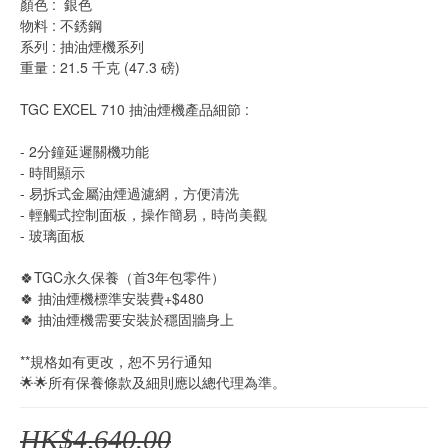
顏色 :  銀色     
物料 : 不銹鋼 
系列 : 抽油煙機系列
重量 : 21.5 千克 (47.3 磅)
TGC EXCEL 710 抽油煙機產品細節 :
- 2分鐘延遲關機功能
- 時間顯示
- 易拆式金屬油煙過濾網，方便清洗
- 輕觸式控制面板，操作簡易，時尚美觀
- 玻璃面板
🍀TGC永久保養（首3年包零件） 
🍀 抽油煙機標準安裝費+$480
🍀 抽油煙機需要安裝於穩固牆身上
**規格如有更改，恕不另行通知
🌟🌟所有保養條款及細則應以總代理為準。
HK$4,640.00