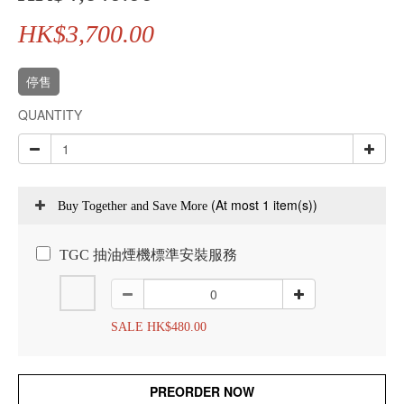
HK$3,700.00
停售
QUANTITY
(At most 1 item(s))
Buy Together and Save More
TGC 抽油煙機標準安裝服務
SALE HK$480.00
PREORDER NOW