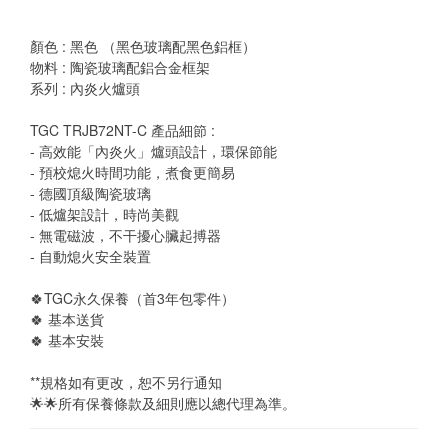
顏色 : 黑色 （黑色玻璃配黑色鋁框）
物料 : 陶瓷玻璃配鋁合金框架
系列 : 內炎火爐頭
TGC TRJB72NT-C 產品細節 :
- 高效能「內炎火」爐頭設計，環保節能
- 預校熄火時間功能，煮食更簡易
- 德國頂級陶瓷玻璃
- 低爐架設計，時尚美觀
- 無電磁波，不干擾心臟起搏器
- 自動熄火安全裝置
🍀TGC永久保養（首3年包零件） 
🍀 基本送貨
🍀 基本安裝
**規格如有更改，恕不另行通知
🌟🌟所有保養條款及細則應以總代理為準。