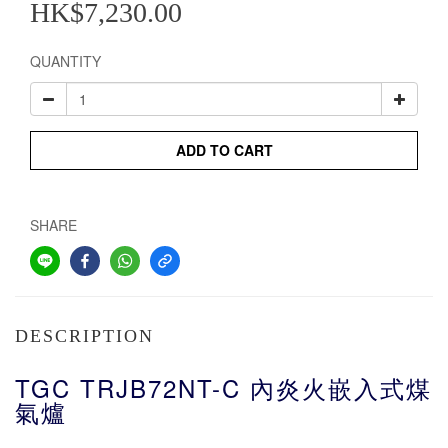
HK$7,230.00
QUANTITY
ADD TO CART
SHARE
DESCRIPTION
TGC TRJB72NT-C 內炎火嵌入式煤
氣爐