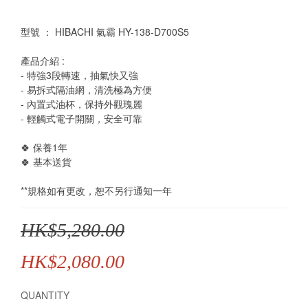
型號 ： HIBACHI 氣霸 HY-138-D700S5
產品介紹 : 
- 特強3段轉速，抽氣快又強
- 易拆式隔油網，清洗極為方便
- 內置式油杯，保持外觀瑰麗
- 輕觸式電子開關，安全可靠
🍀 保養1年
🍀 基本送貨
**規格如有更改，恕不另行通知一年
HK$5,280.00
HK$2,080.00
QUANTITY