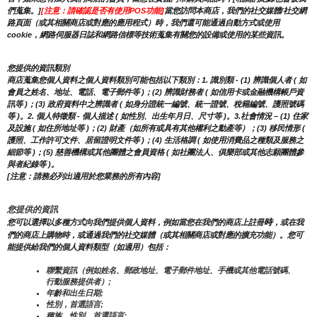
們蒐集。]
[注意：請確認是否有使用POS功能]
當您訪問本商店，我們的社交媒體/社交網
路頁面（或其相關商店或對應的應用程式）時，我們還可能通過自動方式或使用
cookie，網路伺服器日誌和網路信標等技術蒐集有關您的設備或使用的某些資訊。
您提供的資訊類別
商店蒐集您個人資料之個人資料類別可能包括以下類別：1. 識別類 - (1) 辨識個人者 ( 如
會員之姓名、地址、電話、電子郵件等 )；(2) 辨識財務者 ( 如信用卡或金融機構帳戶資
訊等 )；(3) 政府資料中之辨識者 ( 如身分證統一編號、統一證號、稅籍編號、護照號碼
等 )。2. 個人特徵類 - 個人描述 ( 如性別、出生年月日、尺寸等 )。3.社會情況 – (1) 住家
及設施 ( 如住所地址等 )；(2) 財產（如所有或具有其他權利之動產等）；(3) 移民情形 ( 
護照、工作許可文件、居留證明文件等 )；(4) 生活格調 ( 如使用消費品之種類及服務之
細節等 )；(5) 慈善機構或其他團體之會員資格 ( 如社團法人、俱樂部或其他志願團體參
與者紀錄等 )。
[注意：請務必列出適用於您業務的所有內容]
您提供的資訊
時
您可以選擇以多種方式向我們提供個人資料，例如當您在我們的商店上註冊
，或在我
們的商店上購物時，或通過我們的社交媒體（或其相關商店或對應的擴充功能）。您可
能提供給我們的個人資料類型（如適用）包括：
聯繫資訊（例如姓名、郵政地址、電子郵件地址、手機或其他電話號碼、
行動服務提供者）;
年齡和出生日期;
性別，首選語言;
種族，性別，首選語言;