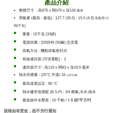
產品介紹
整體尺寸 : 高675 x 闊370 x 深130
毫米
用氣量 (最高 - 最低) : 127.7 (35.5) - 15.5 (4.3)
兆
焦耳/小
時(千瓦)
重量 : 15千克 (33磅)
電源供應 : 220伏特 (50赫) 交流電
排氣方法 : 機動排氣密封式
有線遙控器 (可供選配) : 2
遙控器尺寸 : 高110 x 闊83 x 深18.5 毫米
熱水供應量 : (25°C 升溫) 16
公升/分鐘
最高溫度設定 : 60 °C
熱水爐管道接駁 (B.S.P) : 3/4 燃氣,冷水,熱水
1.5 磅/平方吋
最低操作水壓差 : 10 千帕 /
規格如有更改，恕不另行通知