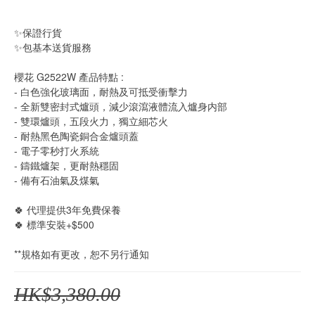
✨保證行貨
✨包基本送貨服務
櫻花 G2522W 產品特點 :
- 白色強化玻璃面，耐熱及可抵受衝擊力
- 全新雙密封式爐頭，減少滾瀉液體流入爐身内部
- 雙環爐頭，五段火力，獨立細芯火
- 耐熱黑色陶瓷銅合金爐頭蓋
- 電子零秒打火系統
- 鑄鐵爐架，更耐熱穩固
- 備有石油氣及煤氣
🍀 代理提供3年免費保養 
🍀 標準安裝+$500
**規格如有更改，恕不另行通知
HK$3,380.00