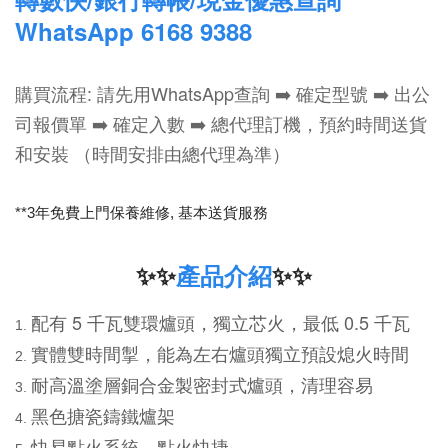
WhatsApp 6168 9388
購買流程: 請先用WhatsApp查詢 ➡️ 確定型號 ➡️ 出公
司報價單 ➡️ 確定入數 ➡️ 總代理訂機，預約時間送貨
和安裝 （時間安排由總代理為準）
**3年免費上門保養維修,
基本送貨服務
✨✨
產品介紹
✨✨
配有 5 千瓦雙環爐頭，獨立芯火，最低 0.5 千瓦
實體雙時間掣，能為左右爐頭獨立預設熄火時間
耐高溫塗層銅合金製密封式爐頭，清理容易
黑色搪瓷鑄鐵爐架
快易點火系統，點火快捷