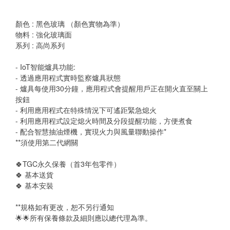
顏色 : 黑色玻璃 （顏色實物為準）
物料 : 強化玻璃面
系列 : 高尚系列
- IoT智能爐具功能:
- 透過應用程式實時監察爐具狀態
- 爐具每使用30分鐘，應用程式會提醒用戶正在開火直至關上
按鈕
- 利用應用程式在特殊情況下可遙距緊急熄火
- 利用應用程式設定熄火時間及分段提醒功能，方便煮食
- 配合智慧抽油煙機，實現火力與風量聯動操作*
**須使用第二代網關
🍀TGC永久保養（首3年包零件） 
🍀 基本送貨
🍀 基本安裝
**規格如有更改，恕不另行通知
🌟🌟所有保養條款及細則應以總代理為準。